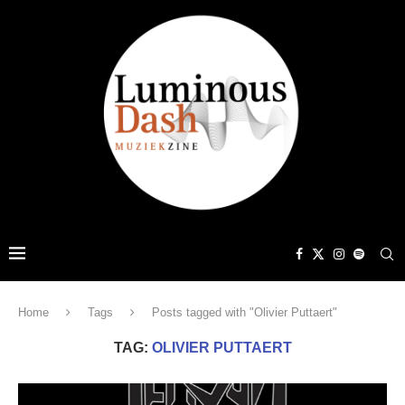
Home
Tags
Posts tagged with "Olivier Puttaert"
TAG:
OLIVIER PUTTAERT