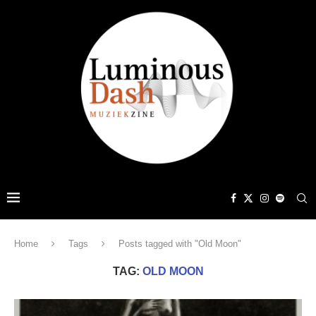
Home
Tags
Posts tagged with "Old Moon"
TAG:
OLD MOON