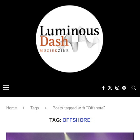
Home
Tags
Posts tagged with "Offshore"
TAG:
OFFSHORE