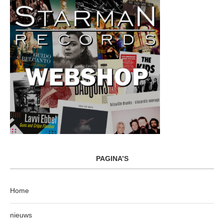
PAGINA’S
Home
nieuws