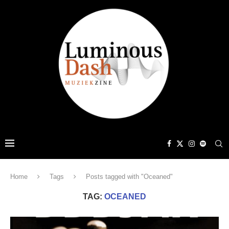
Home
Tags
Posts tagged with "Oceaned"
TAG:
OCEANED