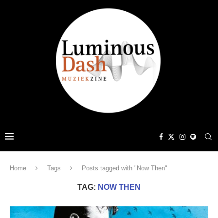
Home
Tags
Posts tagged with "Now Then"
TAG:
NOW THEN