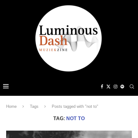
Home
Tags
Posts tagged with "not to"
TAG:
NOT TO