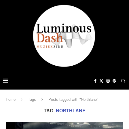
Home
Tags
Posts tagged with "Northlane"
TAG:
NORTHLANE