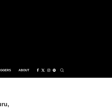
EGGERS
ABOUT
ru,