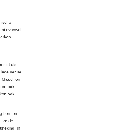
tische
aai evenwel
merken.
 niet als
i lege venue
. Misschien
 een pak
 kon ook
ang bent om
at ze de
steking. In