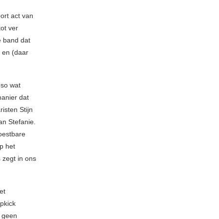
port act van
ot ver
e band dat
n en (daar
eso wat
anier dat
isten Stijn
an Stefanie.
oestbare
p het
 zegt in ons
et
opkick
n geen