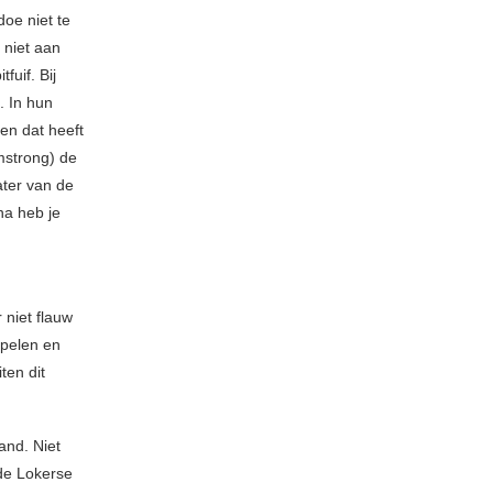
oe niet te
 niet aan
uif. Bij
. In hun
en dat heeft
mstrong) de
ater van de
na heb je
 niet flauw
Spelen en
ten dit
and. Niet
de Lokerse