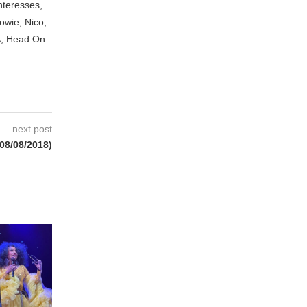
nteresses,
owie, Nico,
A, Head On
next post
8/08/2018)