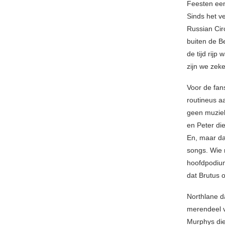
Feesten een
Sinds het v
Russian Circ
buiten de B
de tijd rij
zijn we zek
Voor de fan
routineus a
geen muziekf
en Peter di
En, maar da
songs. Wie 
hoofdpodium
dat Brutus
Northlane d
merendeel va
Murphys die