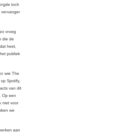
orgde toch
 vervanger
 zo vroeg
n die de
dat heet,
het publiek
or wie The
op Spotify,
-acts van dit
n. Op een
 niet voor
ebben we
merken aan