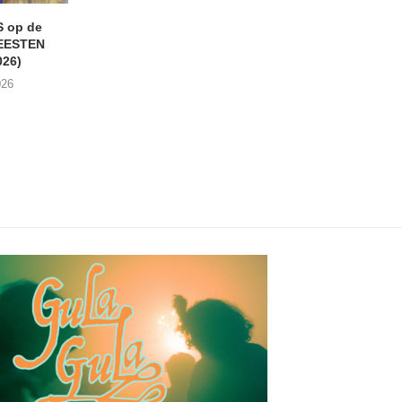
 op de
ROCK OLMEN Balen (24-
ARGONAUT + HUM
EESTEN
25/07/2026)
Begijnhofkerk, Mec
026)
(25/07/2026)
28/07/2026
026
27/07/2026