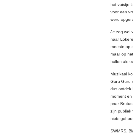
het vuistje
voor een vr
werd opger
Je zag wel 
naar Lokere
meeste op e
maar op het
hollen als e
Muzikaal ko
Guru Guru no
dus ontdek h
moment en v
paar Brutus
zijn publie
niets gehoo
SWMRS. Blam