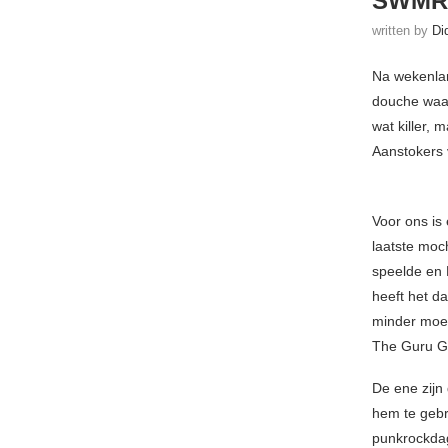
SWMRS
written by
Di
Na wekenlan
douche waar
wat killer,
Aanstokers 
Voor ons is
laatste moc
speelde en 
heeft het d
minder moes
The Guru Gur
De ene zijn 
hem te gebru
punkrockdag