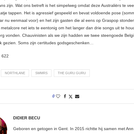
ns zijn. Wat ons betreft is het simpelweg omdat deze Australiërs te veel
aatje tappen. Het is agressief gespeeld en bevat voldoende pose (som
ar nu eenmaal voor) en het zijn gasten die al eens op Graspop stonden
metalcore net iets te eentonig om het langer dan drie songs uit te hou
erg vonden. Chauvinisten als we zijn hadden we twee steengoede Belgi
k gezien. Soms zijn certitudes godsgeschenken…
:
622
NORTHLANE
SWMRS
THE GURU GURU
0
DIDIER BECU
Geboren en getogen in Gent. In 2015 richtte hij samen met An