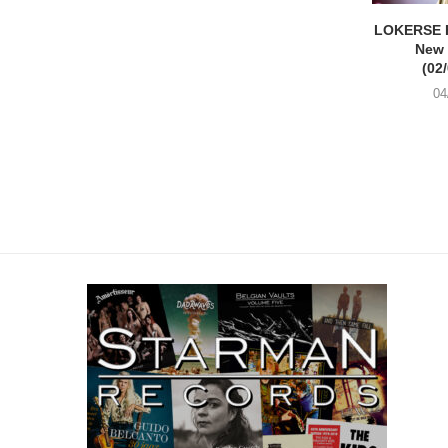
LOKERSE 
New
(02
04