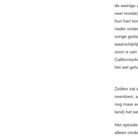
de weinige 
veel moeite
hun hart ko
nader onder
vorige geda
waarschijnl
zoon is van 
Californisc
het wel geh
Zelden zat 
overdoen, a
nog maar ee
land) het we
Het optrede
alleen omda