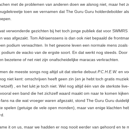
 lachen met de problemen van anderen doen we alsnog niet, maar het z
eugdekreetje toen we vernamen dat The Guru Guru holderdebolder als
oepen.
wat verwonderde gezichten bij het toch jonge publiek dat voor SWMRS
n was afgezakt. Tom Adriaenssens is dan ook niet bepaald de frontma
en podium verwachten. In het gewone leven een normale mens zoals 
 podium de wacko van de ergste soort. En dat werkt nog steeds. Door 
en bezetene of net niet zijn onafscheidelijke maracas verkrachten.
men de meeste songs nog altijd uit dat sterke debuut
P.C.H.E.W.
en vo
g niet kent: omschrijven heeft geen zin (en je hebt toch gratis muziek 
etzelf) , en het lukt je toch niet. Wel nog altijd één van de sterkste live
ooral een band die het zichzelf waard maakt om naar te komen kijke
-fans na die wat vroeger waren afgezakt, stond The Guru Guru duidelijk
k te spelen (getuige de vele open monden), maar van enige klachten h
rd.
e it on us, maar we hadden er nog nooit eerder van gehoord en te 