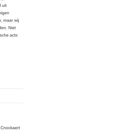
 uit
migen
, maar wij
den. Niet
sche acts
n Cnockaert