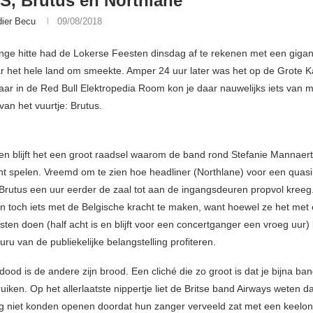
, Brutus en Northlane
dier Becu
09/08/2018
ge hitte had de Lokerse Feesten dinsdag af te rekenen met een gigan
 het hele land om smeekte. Amper 24 uur later was het op de Grote K
 maar in de Red Bull Elektropedia Room kon je daar nauwelijks iets van 
van het vuurtje: Brutus.
 en blijft het een groot raadsel waarom de band rond Stefanie Mannaerts
ht spelen. Vreemd om te zien hoe headliner (Northlane) voor een quas
Brutus een uur eerder de zaal tot aan de ingangsdeuren propvol kreeg
an toch iets met de Belgische kracht te maken, want hoewel ze het met
ten doen (half acht is en blijft voor een concertganger een vroeg uur)
u van de publiekelijke belangstelling profiteren.
dood is de andere zijn brood. Een cliché die zo groot is dat je bijna b
iken. Op het allerlaatste nippertje liet de Britse band Airways weten d
 niet konden openen doordat hun zanger verveeld zat met een keelont