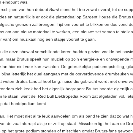
 eindpunt was.
erschijnen van hun debuut
Burst
stond het trio zowat overal, tot de sup
les en natuurlijk is er ook die platendeal op Sargent House die Brutus t
elgische grenzen zal brengen. Tijd om vooruit te blikken en dus vond d
p was om aan nieuw materiaal te werken, een nieuwe set samen te stelle
er van) om muzikaal nog een stapje vooruit te gaan.
s die deze show al verschillende keren hadden gezien voelde het sowi
an, maar Brutus speelt hun muziek op zo’n energieke en ontwapende m
an hier niet voor kan zwichten. De gebruikelijke podiumopstelling, gitar
e bijna letterlijk het duel aangaan met de oorverdovende drumbeuken v
t weten Brutus-fans al heel lang: noise die gebracht wordt met onverw
rondom zich keek had het eigenlijk begrepen: Brutus hoorde eigenlijk o
 te staan, want de Red Bull Elektropedia Room zat afgeladen vol. Iets
 op dat hoofdpodium komt…
an. Het moet niet al te leuk aanvoelen om als band te zien dat zo wat h
n de zaal afdruipt als je er zelf op staat. Misschien ligt het aan de Dr
 op het grote podium stonden of misschien omdat Brutus-fans gewoo