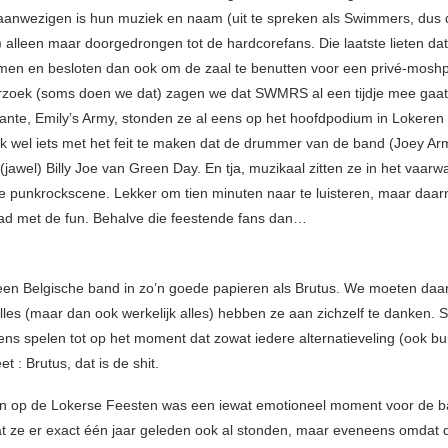
aanwezigen is hun muziek en naam (uit te spreken als Swimmers, dus d
) alleen maar doorgedrongen tot de hardcorefans. Die laatste lieten dat
men en besloten dan ook om de zaal te benutten voor een privé-moshpitf
zoek (soms doen we dat) zagen we dat SWMRS al een tijdje mee gaat
ante, Emily’s Army, stonden ze al eens op het hoofdpodium in Lokeren 
ijk wel iets met het feit te maken dat de drummer van de band (Joey Ar
(jawel) Billy Joe van Green Day. En tja, muzikaal zitten ze in het vaarw
he punkrockscene. Lekker om tien minuten naar te luisteren, maar daar
ad met de fun. Behalve die feestende fans dan…
een Belgische band in zo’n goede papieren als Brutus. We moeten daar
lles (maar dan ook werkelijk alles) hebben ze aan zichzelf te danken. 
ns spelen tot op het moment dat zowat iedere alternatieveling (ook bui
et : Brutus, dat is de shit.
n op de Lokerse Feesten was een iewat emotioneel moment voor de b
t ze er exact één jaar geleden ook al stonden, maar eveneens omdat 