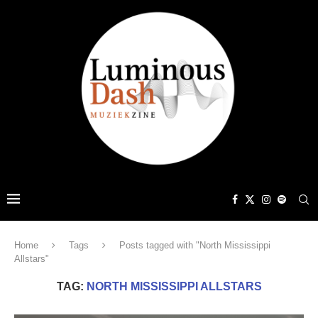
Home
Tags
Posts tagged with "North Mississippi
Allstars"
TAG:
NORTH MISSISSIPPI ALLSTARS