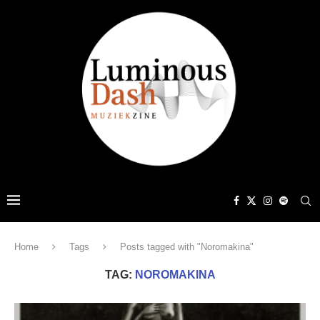
Home
Tags
Posts tagged with "Noromakina"
TAG:
NOROMAKINA