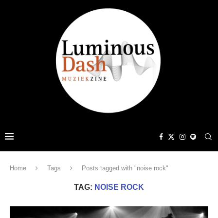
Home
Tags
Posts tagged with "noise rock"
TAG:
NOISE ROCK