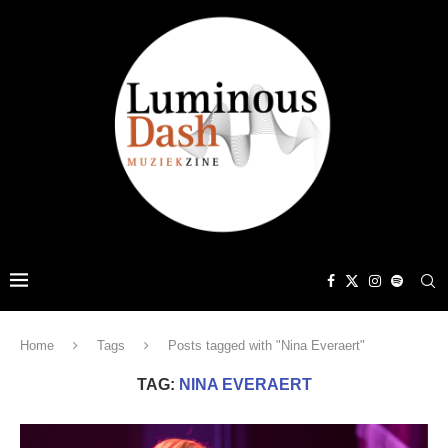
Home
Tags
Posts tagged with "Nina Everaert"
TAG:
NINA EVERAERT