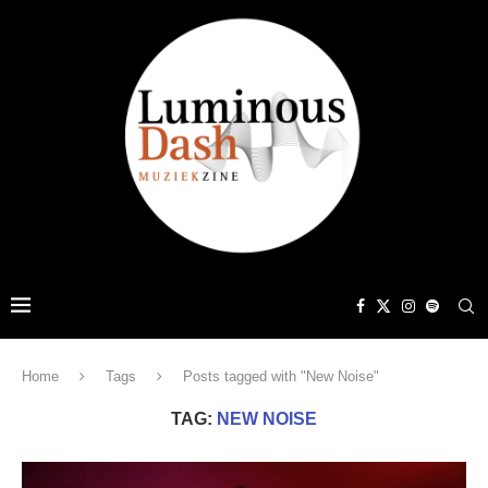
Home
Tags
Posts tagged with "New Noise"
TAG:
NEW NOISE