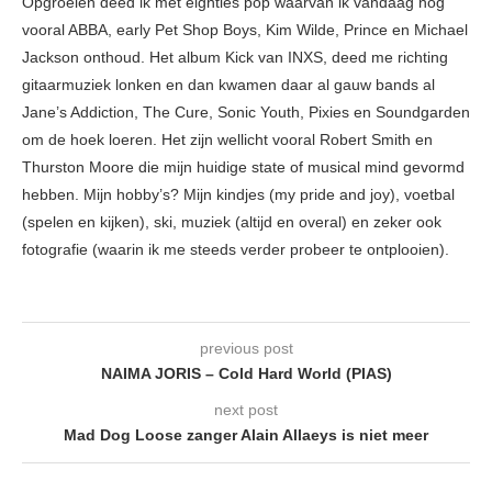
Opgroeien deed ik met eighties pop waarvan ik vandaag nog
vooral ABBA, early Pet Shop Boys, Kim Wilde, Prince en Michael
Jackson onthoud. Het album Kick van INXS, deed me richting
gitaarmuziek lonken en dan kwamen daar al gauw bands al
Jane’s Addiction, The Cure, Sonic Youth, Pixies en Soundgarden
om de hoek loeren. Het zijn wellicht vooral Robert Smith en
Thurston Moore die mijn huidige state of musical mind gevormd
hebben. Mijn hobby’s? Mijn kindjes (my pride and joy), voetbal
(spelen en kijken), ski, muziek (altijd en overal) en zeker ook
fotografie (waarin ik me steeds verder probeer te ontplooien).
previous post
NAIMA JORIS – Cold Hard World (PIAS)
next post
Mad Dog Loose zanger Alain Allaeys is niet meer