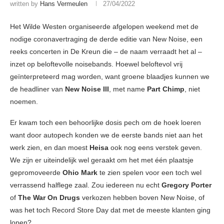
written by
Hans Vermeulen
27/04/2022
Het Wilde Westen organiseerde afgelopen weekend met de
nodige coronavertraging de derde editie van New Noise, een
reeks concerten in De Kreun die – de naam verraadt het al –
inzet op beloftevolle noisebands. Hoewel beloftevol vrij
geïnterpreteerd mag worden, want groene blaadjes kunnen we
de headliner van
New Noise III
, met name
Part Chimp
, niet
noemen.
Er kwam toch een behoorlijke dosis pech om de hoek loeren
want door autopech konden we de eerste bands niet aan het
werk zien, en dan moest
Heisa
ook nog eens verstek geven.
We zijn er uiteindelijk wel geraakt om het met één plaatsje
gepromoveerde
Ohio Mark
te zien spelen voor een toch wel
verrassend halflege zaal. Zou iedereen nu echt
Gregory Porter
of
The War On Drugs
verkozen hebben boven New Noise, of
was het toch Record Store Day dat met de meeste klanten ging
lopen?