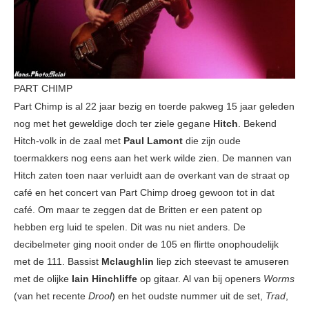
PART CHIMP
Part Chimp is al 22 jaar bezig en toerde pakweg 15 jaar geleden
nog met het geweldige doch ter ziele gegane
Hitch
. Bekend
Hitch-volk in de zaal met
Paul Lamont
die zijn oude
toermakkers nog eens aan het werk wilde zien. De mannen van
Hitch zaten toen naar verluidt aan de overkant van de straat op
café en het concert van Part Chimp droeg gewoon tot in dat
café. Om maar te zeggen dat de Britten er een patent op
hebben erg luid te spelen. Dit was nu niet anders. De
decibelmeter ging nooit onder de 105 en flirtte onophoudelijk
met de 111. Bassist
Mclaughlin
liep zich steevast te amuseren
met de olijke
Iain Hinchliffe
op gitaar. Al van bij openers
Worms
(van het recente
Drool
) en het oudste nummer uit de set,
Trad
,