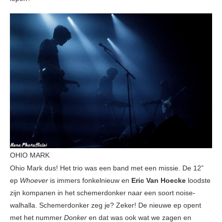
OHIO MARK
Ohio Mark dus! Het trio was een band met een missie. De 12”
ep
Whoever
is immers fonkelnieuw en
Eric Van Hoecke
loodste
zijn kompanen in het schemerdonker naar een soort noise-
walhalla. Schemerdonker zeg je? Zeker! De nieuwe ep opent
met het nummer
Donker
en dat was ook wat we zagen en