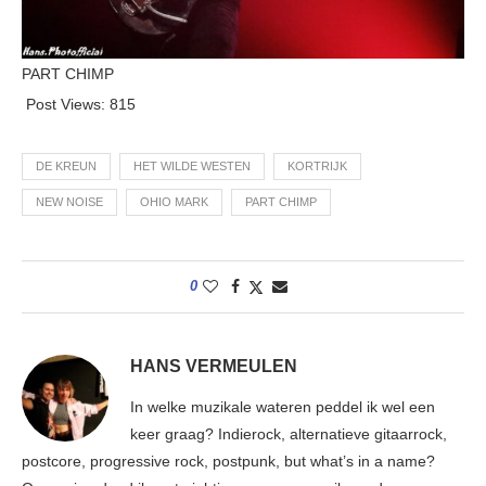
PART CHIMP
Post Views:
815
DE KREUN
HET WILDE WESTEN
KORTRIJK
NEW NOISE
OHIO MARK
PART CHIMP
0
HANS VERMEULEN
In welke muzikale wateren peddel ik wel een
keer graag? Indierock, alternatieve gitaarrock,
postcore, progressive rock, postpunk, but what’s in a name?