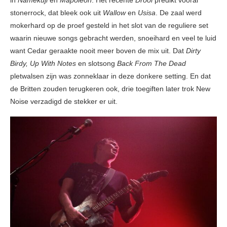
in
Namekuji
en
Mapoleon
. Het recente
Drool
predikt vooral
stonerrock, dat bleek ook uit
Wallow
en
Usisa
. De zaal werd
mokerhard op de proef gesteld in het slot van de reguliere set
waarin nieuwe songs gebracht werden, snoeihard en veel te luid
want Cedar geraakte nooit meer boven de mix uit. Dat
Dirty
Birdy, Up With Notes
en slotsong
Back From The Dead
pletwalsen zijn was zonneklaar in deze donkere setting. En dat
de Britten zouden terugkeren ook, drie toegiften later trok New
Noise verzadigd de stekker er uit.