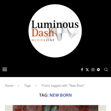
Home
Tags
Posts tagged with "New Born"
TAG:
NEW BORN