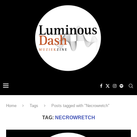
Home
Tags
Posts tagged with "Necrowretch"
TAG:
NECROWRETCH