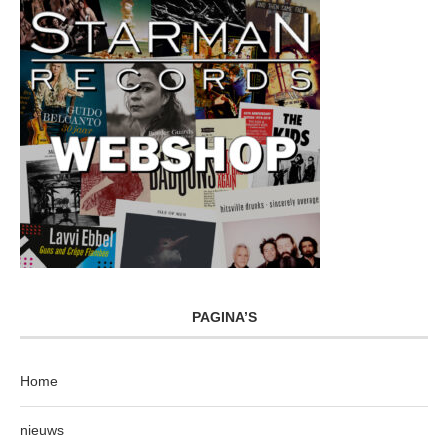
PAGINA’S
Home
nieuws