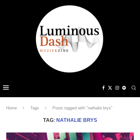
Home
Tags
Posts tagged with "nathalie brys"
TAG:
NATHALIE BRYS