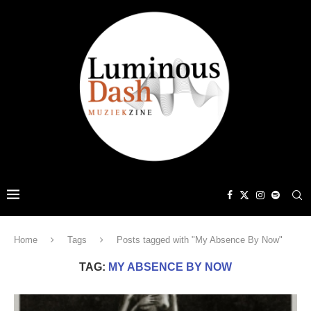
Home
Tags
Posts tagged with "My Absence By Now"
TAG:
MY ABSENCE BY NOW