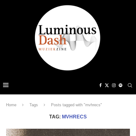
Home
Tags
Posts tagged with "mvhrecs"
TAG:
MVHRECS