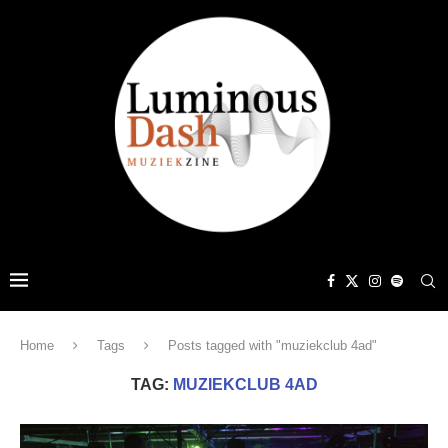
Home
Tags
Posts tagged with "muziekclub 4ad"
TAG:
MUZIEKCLUB 4AD