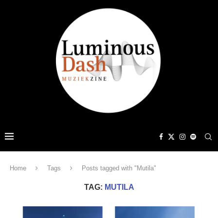
Home
Tags
Posts tagged with "Mutila"
TAG:
MUTILA