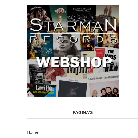
PAGINA’S
Home