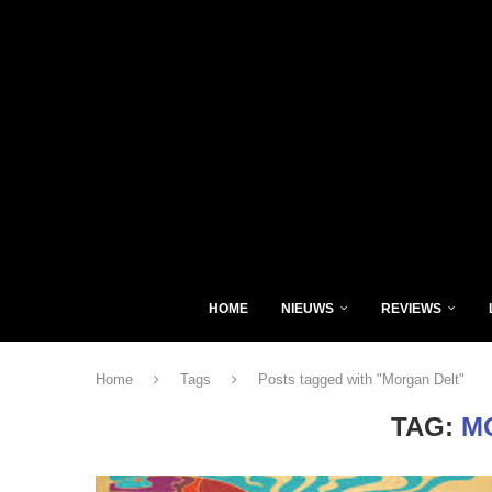
HOME
NIEUWS
REVIEWS
Home
Tags
Posts tagged with "Morgan Delt"
TAG:
M