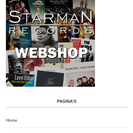
PAGINA’S
Home