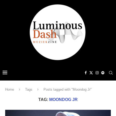
Home
Tags
Posts tagged with "Moondog Jr"
TAG:
MOONDOG JR