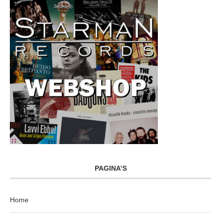
PAGINA’S
Home