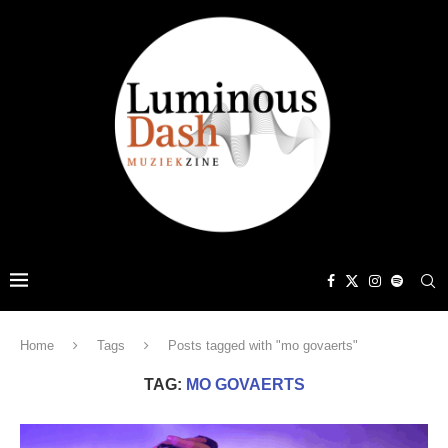
Home
Tags
Posts tagged with "mo govaerts"
TAG:
MO GOVAERTS