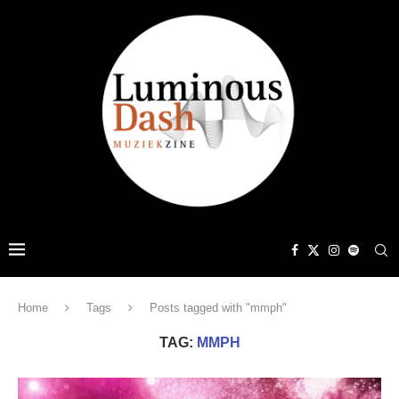
Home
Tags
Posts tagged with "mmph"
TAG:
MMPH