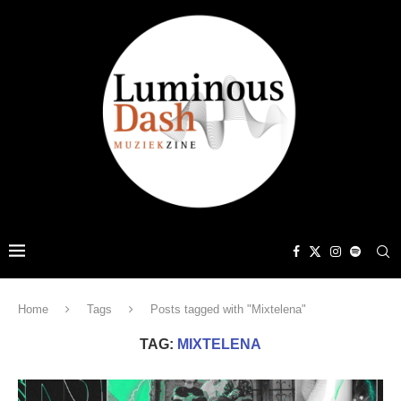
Home
Tags
Posts tagged with "Mixtelena"
TAG:
MIXTELENA