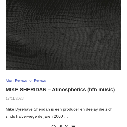
Album Reviews
Reviews
MIKE SHERIDAN – Atmospherics (hfn music)
17/11/2023
Mike Dyrehave Sheridan is een producer en deejay die zich
sinds halverwege de jaren 2000 …