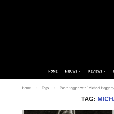
HOME
NIEUWS
REVIEWS
Home
Tags
Posts tagged with "Michael Haggerty
TAG:
MICH