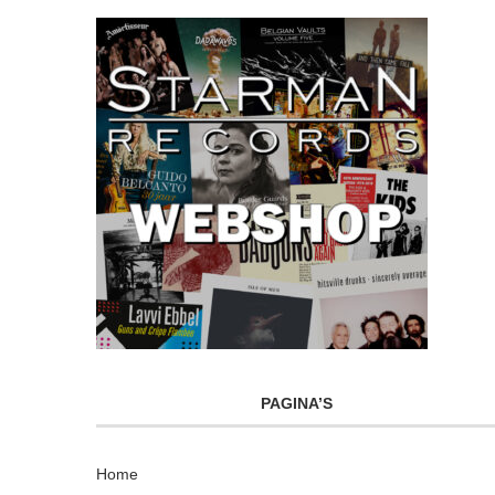
PAGINA’S
Home