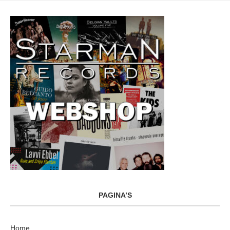
PAGINA’S
Home