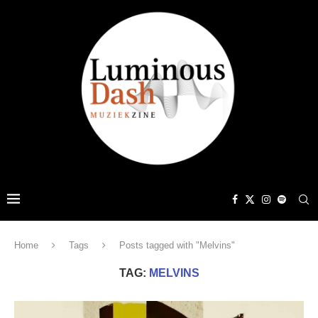
Home
Tags
Posts tagged with "Melvins"
TAG:
MELVINS