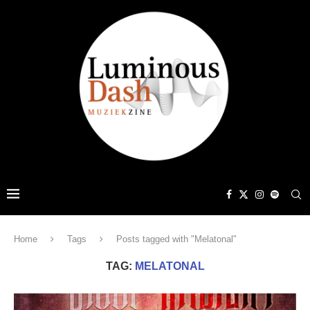
Home
Tags
Posts tagged with "Melatonal"
TAG:
MELATONAL