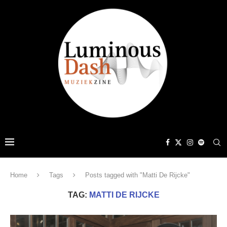
Home
Tags
Posts tagged with "Matti De Rijcke"
TAG:
MATTI DE RIJCKE