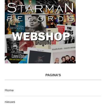
PAGINA’S
Home
nieuws