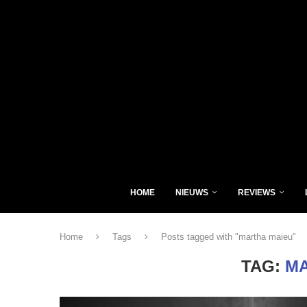
HOME
NIEUWS
REVIEWS
Home
Tags
Posts tagged with "martha maieu"
TAG:
MA