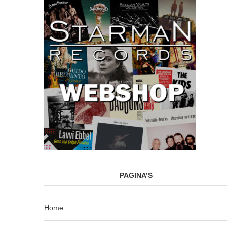
PAGINA’S
Home