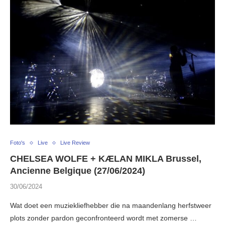
Foto's
Live
Live Review
CHELSEA WOLFE + KÆLAN MIKLA Brussel,
Ancienne Belgique (27/06/2024)
30/06/2024
Wat doet een muziekliefhebber die na maandenlang herfstweer
plots zonder pardon geconfronteerd wordt met zomerse …