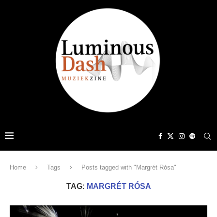
Home
Tags
Posts tagged with "Margrét Rósa"
TAG:
MARGRÉT RÓSA