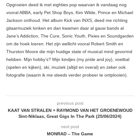
Opgroeien deed ik met eighties pop waarvan ik vandaag nog
vooral ABBA, early Pet Shop Boys, Kim Wilde, Prince en Michael
Jackson onthoud. Het album Kick van INXS, deed me richting
gitaarmuziek lonken en dan kwamen daar al gauw bands al
Jane’s Addiction, The Cure, Sonic Youth, Pixies en Soundgarden
om de hoek loeren. Het zijn wellicht vooral Robert Smith en
Thurston Moore die mijn huidige state of musical mind gevormd
hebben. Mijn hobby’s? Mijn kindjes (my pride and joy), voetbal
(spelen en kijken), ski, muziek (altijd en overal) en zeker ook
fotografie (waarin ik me steeds verder probeer te ontplooien).
previous post
KAAT VAN STRALEN + RAYMOND VAN HET GROENEWOUD
Sint-Niklaas, Great Gigs In The Park (25/06/2024)
next post
MONRAD – The Game