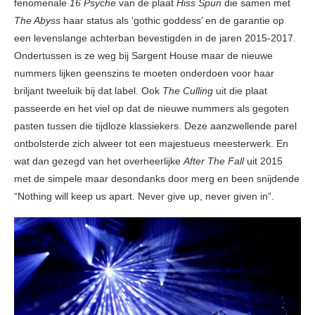
fenomenale
16 Psyche
van de plaat
Hiss Spun
die samen met
The Abyss
haar status als ‘gothic goddess’ en de garantie op
een levenslange achterban bevestigden in de jaren 2015-2017.
Ondertussen is ze weg bij Sargent House maar de nieuwe
nummers lijken geenszins te moeten onderdoen voor haar
briljant tweeluik bij dat label. Ook
The Culling
uit die plaat
passeerde en het viel op dat de nieuwe nummers als gegoten
pasten tussen die tijdloze klassiekers. Deze aanzwellende parel
ontbolsterde zich alweer tot een majestueus meesterwerk. En
wat dan gezegd van het overheerlijke
After The Fall
uit 2015
met de simpele maar desondanks door merg en been snijdende
“Nothing will keep us apart. Never give up, never given in”.