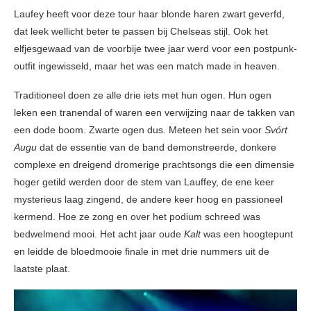
Laufey heeft voor deze tour haar blonde haren zwart geverfd,
dat leek wellicht beter te passen bij Chelseas stijl. Ook het
elfjesgewaad van de voorbije twee jaar werd voor een postpunk-
outfit ingewisseld, maar het was een match made in heaven.
Traditioneel doen ze alle drie iets met hun ogen. Hun ogen
leken een tranendal of waren een verwijzing naar de takken van
een dode boom. Zwarte ogen dus. Meteen het sein voor
Svórt
Augu
dat de essentie van de band demonstreerde, donkere
complexe en dreigend dromerige prachtsongs die een dimensie
hoger getild werden door de stem van Lauffey, de ene keer
mysterieus laag zingend, de andere keer hoog en passioneel
kermend. Hoe ze zong en over het podium schreed was
bedwelmend mooi. Het acht jaar oude
Kalt
was een hoogtepunt
en leidde de bloedmooie finale in met drie nummers uit de
laatste plaat.