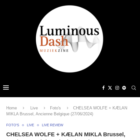
Home
Live
Foto's
CHELSEA WOLFE + KÆLAN
MIKLA Brussel, Ancienne Belgique (27/06/2024)
FOTO'S
LIVE
LIVE REVIEW
CHELSEA WOLFE + KÆLAN MIKLA Brussel,