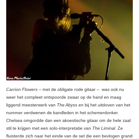
Carrion Flowers –
met de obligate rode gitaar
–
was ook nu
weer het compleet ontspoorde zwaar op de hand en maag
liggend meesterwerk van
The Abyss
en bij het uitdoven van het
nummer verdwenen de bandleden in het schemerdonker.
Chelsea omgordde dan een akoestische gitaar om de hele zaal
stil te krijgen met een solo-interpretatie van
The Liminal
. Ze
fluisterde zich naar het einde van de set die een bevlogen grand