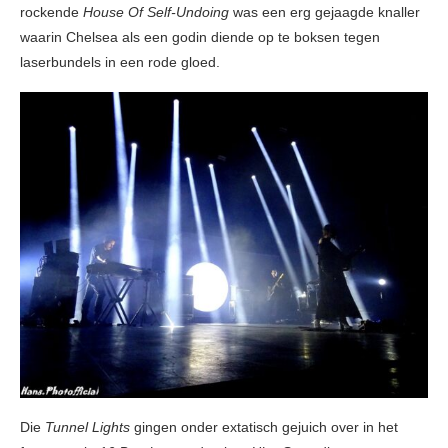
rockende
House Of Self-Undoing
was een erg gejaagde knaller
waarin Chelsea als een godin diende op te boksen tegen
laserbundels in een rode gloed.
Die
Tunnel Lights
gingen onder extatisch gejuich over in het