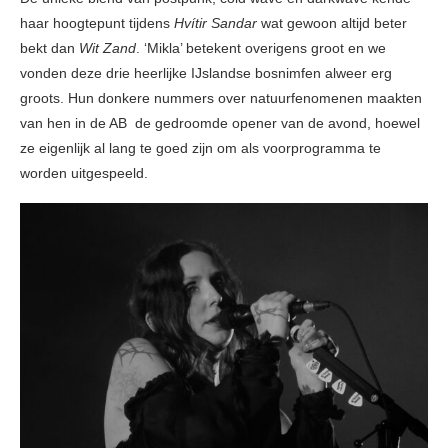
haar hoogtepunt tijdens
Hvítir Sandar
wat gewoon altijd beter
bekt dan
Wit Zand
. ‘Mikla’ betekent overigens groot en we
vonden deze drie heerlijke IJslandse bosnimfen alweer erg
groots. Hun donkere nummers over natuurfenomenen maakten
van hen in de AB de gedroomde opener van de avond, hoewel
ze eigenlijk al lang te goed zijn om als voorprogramma te
worden uitgespeeld.