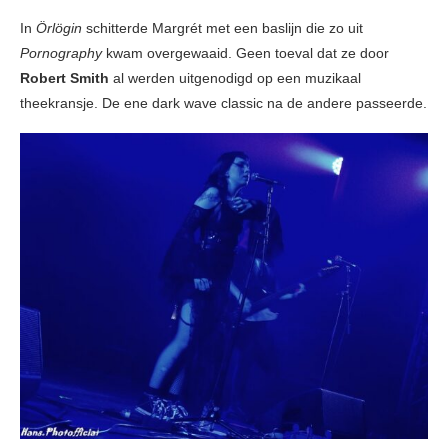
In
Örlögin
schitterde Margrét met een baslijn die zo uit
Pornography
kwam overgewaaid. Geen toeval dat ze door
Robert Smith
al werden uitgenodigd op een muzikaal
theekransje. De ene dark wave classic na de andere passeerde.