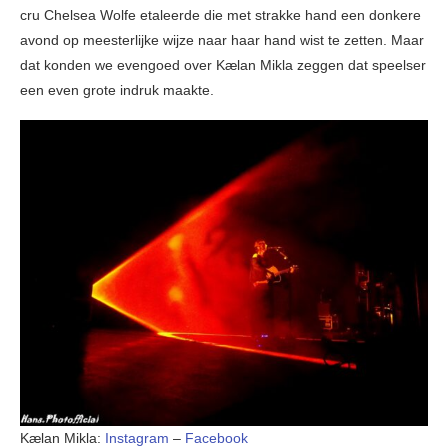
cru Chelsea Wolfe etaleerde die met strakke hand een donkere
avond op meesterlijke wijze naar haar hand wist te zetten. Maar
dat konden we evengoed over Kælan Mikla zeggen dat speelser
een even grote indruk maakte.
Kælan Mikla:
Instagram
–
Facebook