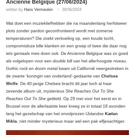
Ancienne Belgique (27/06/2024)
written by
Hans Vermeulen
30/06/2024
Wat doet een muziekliefhebber die na maandenlang herfstweer
plots zonder pardon geconfronteerd wordt met zomerse
temperaturen? Die zoekt verkoeling op, een koude tocht,
compromisloze kille klanken en een groep of twee die daar nog
iets geniaals mee doen ook. De Ancienne Belgique was zo goed
als volgelopen voor een
double bill
van het allerhoogste niveau.
Gothic rock en doom metal kwam uit Californië neergestreken in
de zwarte ‘koningin van onderland’-gedaante van
Chelsea
Wolfe
. De 40-jarige Chelsea bracht dit jaar toch al haar
zevende album uit, mysterieus
She Reaches Out To She
Reaches Out To She
getiteld. Op 29 mei voor het eerst en in
Brussel voor de allerlaatste keer kreeg ze in totaal 18 avonden
lang het gezelschap van het onvolprezen IJslandse
Kælan
Mikla
, niet minder mysterieus maar wel een pak elfjesachtiger.