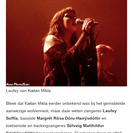
Laufey van Kælan Mikla
Bleek dat Kælan Mikla eerder onbekend was bij het gemiddelde
aanwezige wolvennest, maar daar weten zangeres
Laufey
Soffía
, bassiste
Margrét Rósa Dóru-Harrýsdóttir
en
toetseniste en backingzangeres
Sólveig Matthildur
Kristjánsdóttir
heus wel raad mee. Overtuigen doen ze altijd