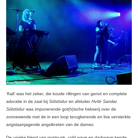
‘Kalt’ was het zeker, die koude rillingen van genot en complete
adoratie in de zaal bij
Sólstödur
en afsluiter
Hvítir Sandar
.
Sólstödur
was imponerende got(h)ische hekserij over de
zonnewende met de in een loop terugkerende en live versterkte
angstaanjagende angstkreten van de dames.
De unieke blend van postpunk, cold wave en darkwave kende