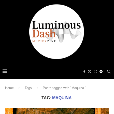
Home
Tags
Posts tagged with "Maquina."
TAG:
MAQUINA.