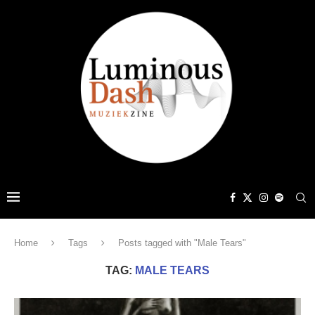
Home
Tags
Posts tagged with "Male Tears"
TAG:
MALE TEARS