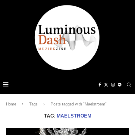
Home
Tags
Posts tagged with "Maelstroem"
TAG:
MAELSTROEM