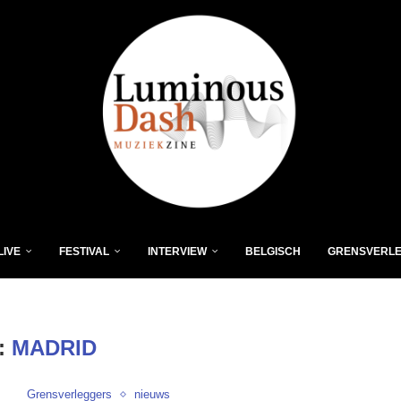
LIVE
FESTIVAL
INTERVIEW
BELGISCH
GRENSVERL
:
MADRID
Grensverleggers
nieuws