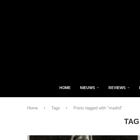
HOME
NIEUWS
REVIEWS
Home
Tags
Posts tagged with "madrid"
TAG