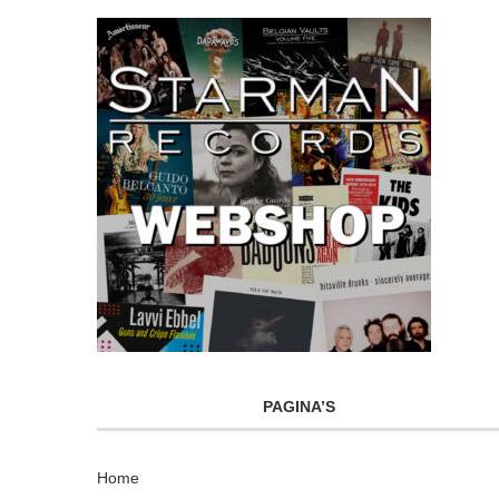
PAGINA’S
Home