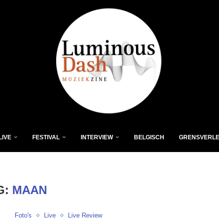
LIVE
FESTIVAL
INTERVIEW
BELGISCH
GRENSVERL
G:
MAAN
Foto's
Live
Live Review