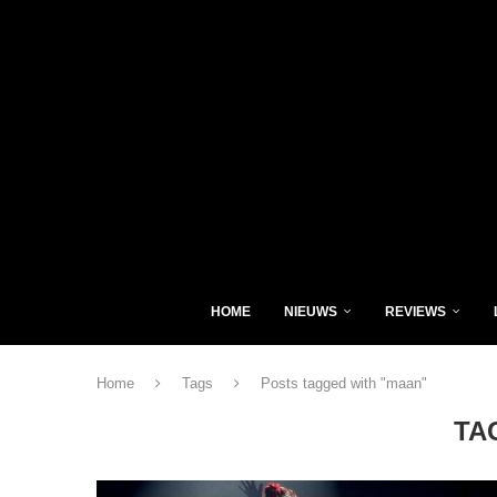
HOME
NIEUWS
REVIEWS
Home
Tags
Posts tagged with "maan"
TA