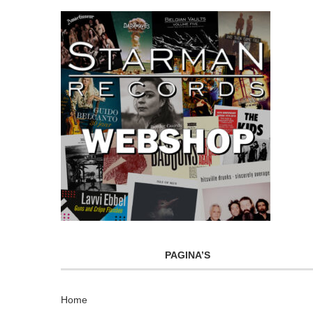
PAGINA’S
Home