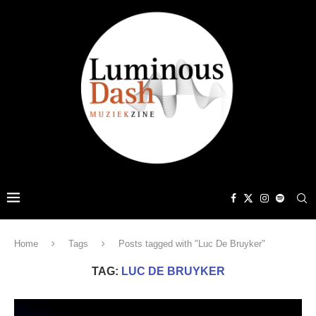
Home
Tags
Posts tagged with "Luc De Bruyker"
TAG:
LUC DE BRUYKER