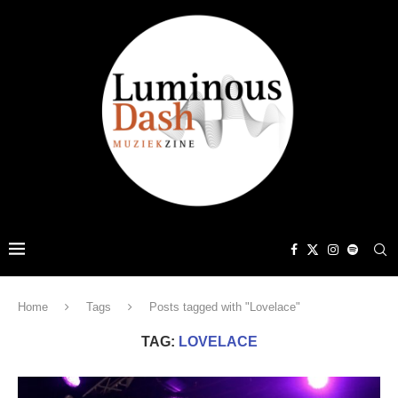
Home
Tags
Posts tagged with "Lovelace"
TAG:
LOVELACE