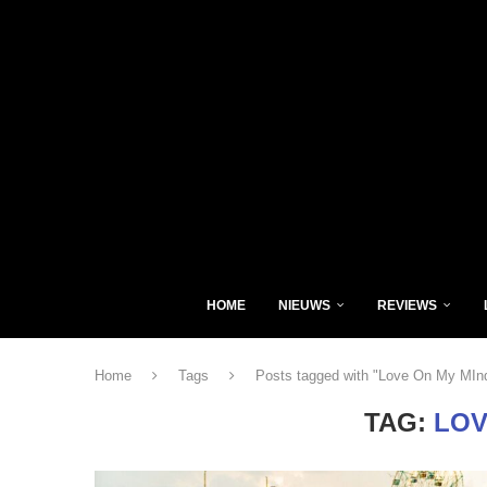
HOME
NIEUWS
REVIEWS
Home
Tags
Posts tagged with "Love On My MIn
TAG:
LOV