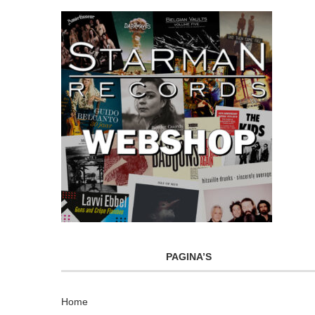
PAGINA’S
Home