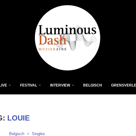
LIVE
FESTIVAL
INTERVIEW
BELGISCH
GRENSVERL
G:
LOUIE
Belgisch
Singles