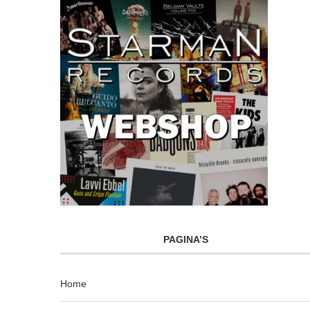
PAGINA’S
Home