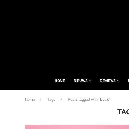
HOME
NIEUWS
REVIEWS
Home
Tags
Posts tagged with "Louie"
TA