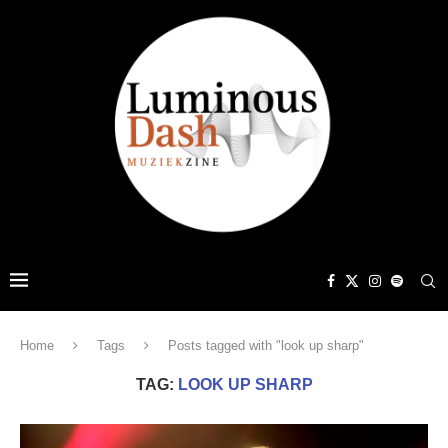
Home
Tags
Posts tagged with "look up sharp"
TAG:
LOOK UP SHARP