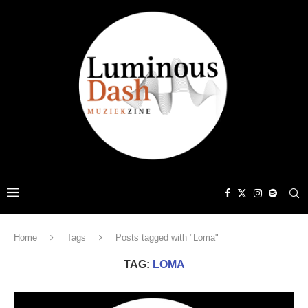
Home
Tags
Posts tagged with "Loma"
TAG:
LOMA