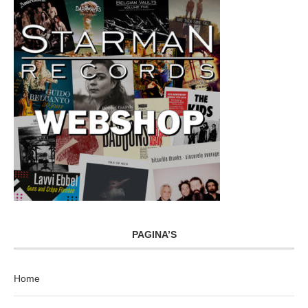
PAGINA’S
Home