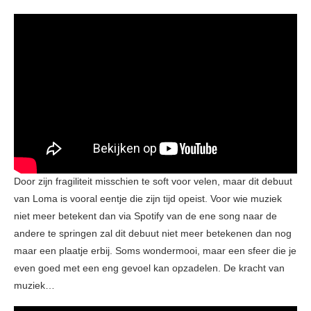
Door zijn fragiliteit misschien te soft voor velen, maar dit debuut
van Loma is vooral eentje die zijn tijd opeist. Voor wie muziek
niet meer betekent dan via Spotify van de ene song naar de
andere te springen zal dit debuut niet meer betekenen dan nog
maar een plaatje erbij. Soms wondermooi, maar een sfeer die je
even goed met een eng gevoel kan opzadelen. De kracht van
muziek…