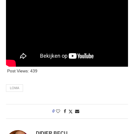
Post Views:
439
LOMA
0
DIDIER BECU