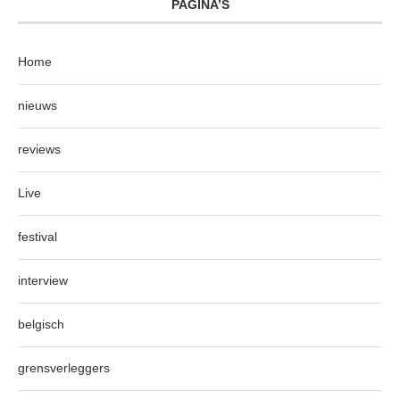
PAGINA’S
Home
nieuws
reviews
Live
festival
interview
belgisch
grensverleggers