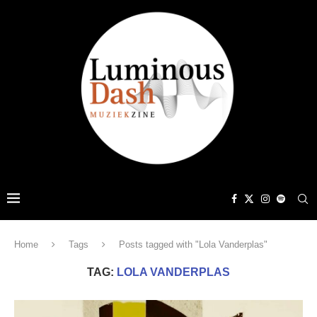
Home
Tags
Posts tagged with "Lola Vanderplas"
TAG:
LOLA VANDERPLAS