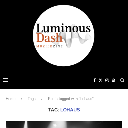
Home
Tags
Posts tagged with "Lohaus"
TAG:
LOHAUS